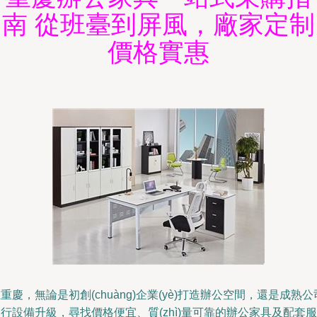
南 從班臺到屏風，廠家定制
價格實惠
重慶，無論是初創(chuàng)企業(yè)打造辦公空間，還是成熟公
行設備升級，尋找價格便宜、質(zhì)量可靠的辦公家具及配套服