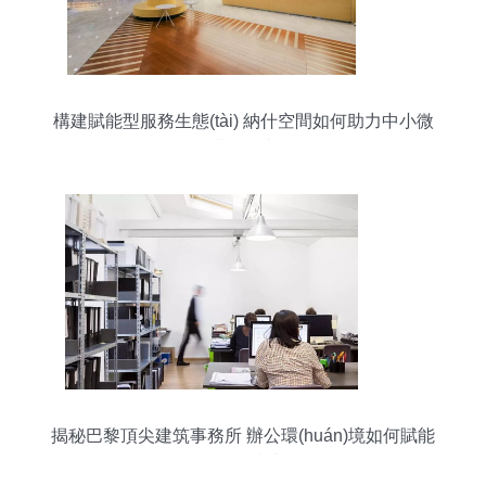
構建賦能型服務生態(tài) 納什空間如何助力中小微
企業(yè)成長
揭秘巴黎頂尖建筑事務所 辦公環(huán)境如何賦能
創(chuàng)意與服務