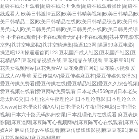
超碰在线公开观看|超碰在线公开免费|超碰在线观看操比|超碰在
线观看人
欧美日韩激情五区|欧美日韩精美视频|欧美日韩精品|欧
美日韩精品二区|欧美日韩精品在线|欧美日韩精品综合|欧美日韩
另类成人|欧美日韩另类日韩|欧美日韩另类在线|欧美日韩另类综
合
不卡在线观看|不卡在线观看无码|不卡在线视频|苍井空电影东
京热|苍井空电影院|苍井空精选集|操逼123网|操逼99麻豆电影|
操逼吧123|操逼逼首页123
豆花国产成人社区|豆花国产社区|豆
花精品97|豆花精品视频在线|豆花精品在线观看|豆花麻豆91|豆
花美女视频网站|豆花免费AV|豆花免费官网进|豆花喷水视频
爱
豆成人AV导航|爱豆传媒AV|爱豆传媒麻豆村|爱豆传媒免费播放|
爱豆传媒免费看|爱豆传媒在线|爱豆精品社区|爱豆久久综合视频|
爱豆视频在线看|爱豆网站免费观看
日本老头4569gay|日本老头
老太ING交|日本理伦片午夜理伦片|日本理论电影|日本理论久久
久www|日本理论片强AA片|日本理论片午夜理论电影|日本理论
视频|日本六十路无码熟妇交尾|日本乱理伦片在线观看
麻豆表妹
影院|麻豆逼网|麻豆陈可心视频网站|麻豆陈可心在线观看|麻豆传
媒A片|麻豆传媒gv在线观看|麻豆传媒妞妞影视|麻豆豆花91|麻豆
豆花视频网站|麻豆福利导航