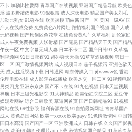
在线观看 超碰97狠狠肏 豆花官网免费入口 激情六月综合网 久草在线资源 欧
不卡
加勒比性爱网
青草国产在线视频
亚洲国产精品导航
欧美色
淫
波多野结依电影
91狠狠撸
成人深夜电影
精品国产美女剃毛
美一区 午夜福利AV网站 69福利影院 91色色网 97影院亚洲 超碰午夜电影 国
加勒比熟女
91碰在线
欧美裸模
萌白酱国产一区
美国一级AV
国
产人在线成免费
免费黄色A片网址
微拍福利国产视频
国产人成
产无套普通话 狼友福利网 欧美色图另类 日本免费高清黄站 无码av观看韩国
无码视频
国产原创区色花堂
在线免费黄A片
久草福利
乱伦家庭
成人午夜免费视频
人妖射精
国产屁屁
国产精品天干天
国产精品
91精品国产孕妇 www人人干97 第一福利在线导航 激情五月天肏屄 老司机精
午夜一区
中文字幕无码人妻
日本不卡二区
国产日韩91
久草福
利视频网
91日日夜夜91
超碰碰天天操
91草草酒店视频
韩日一
品网站 青青草原影院 色色五月婷婷天 香蕉视频污版 综合狼人Av A级网站 国
区二区
国产激情视频网站
成人视频日本
茄子视频污
亚洲色欲天
天
成人丝瓜视频下载
日韩逼网
精东传媒入口
黄wwww色
香港
产精品尤物91 久草视屏网 欧美变态区 日本另类性交 一区二区 91视频综合大
伦理电影在线
成人影院在线播放
欧美足交一区二区
91视频电影
另类四虎
亚洲东京热
国产不卡在线
91九色视频
日本天堂视频
全 wwwAV毛片 人妖TS 97网址97 超碰人人摸 黑人干日本少妇 老司机性交网
导航
日本三级光棍影院
91大神精品
欧美怡红院院二区
爱豆传
媒观看网站
综合日韩欧美
草逼网首页
国产日韩精品91
91视频
人妖综合 四虎影院黄色 亚洲肏逼 91色片 www91大神 国产白丝视频 精东黄
网站在线
69性影院
福利资源在线
91自拍最新网址
青青草国产
成人
黄色岛国网站
欧美一xxxxx
欧美gayv
91色情激情网
中国韩
色色 欧美人与兽另类 国产精品吃瓜视频 老司机亚洲天堂 99操97 国产福利第
国日本高清
国产国产一区
亚洲欧洲成人
日韩在线
久久国产影视
综合
欧美69潮喷
伦理片app下载
激情视频国产精品
91草莓久草