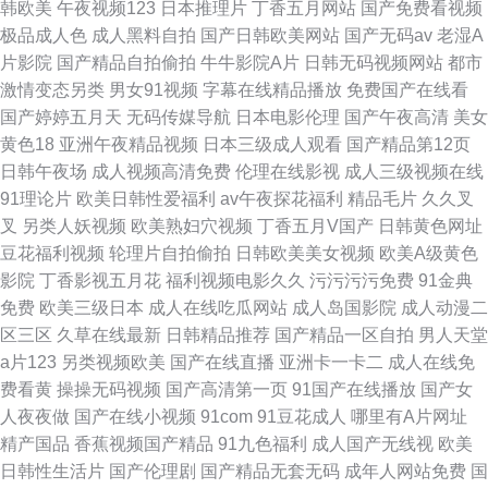
韩欧美
午夜视频123
日本推理片
丁香五月网站
国产免费看视频
极品成人色
成人黑料自拍
国产日韩欧美网站
国产无码av
老湿A
片影院
国产精品自拍偷拍
牛牛影院A片
日韩无码视频网站
都市
激情变态另类
男女91视频
字幕在线精品播放
免费国产在线看
国产婷婷五月天
无码传媒导航
日本电影伦理
国产午夜高清
美女
黄色18
亚洲午夜精品视频
日本三级成人观看
国产精品第12页
日韩午夜场
成人视频高清免费
伦理在线影视
成人三级视频在线
91理论片
欧美日韩性爱福利
av午夜探花福利
精品毛片
久久叉
叉
另类人妖视频
欧美熟妇穴视频
丁香五月V国产
日韩黄色网址
豆花福利视频
轮理片自拍偷拍
日韩欧美美女视频
欧美A级黄色
影院
丁香影视五月花
福利视频电影久久
污污污污免费
91金典
免费
欧美三级日本
成人在线吃瓜网站
成人岛国影院
成人动漫二
区三区
久草在线最新
日韩精品推荐
国产精品一区自拍
男人天堂
a片123
另类视频欧美
国产在线直播
亚洲卡一卡二
成人在线免
费看黄
操操无码视频
国产高清第一页
91国产在线播放
国产女
人夜夜做
国产在线小视频
91com
91豆花成人
哪里有A片网址
精产国品
香蕉视频国产精品
91九色福利
成人国产无线视
欧美
日韩性生活片
国产伦理剧
国产精品无套无码
成年人网站免费
国