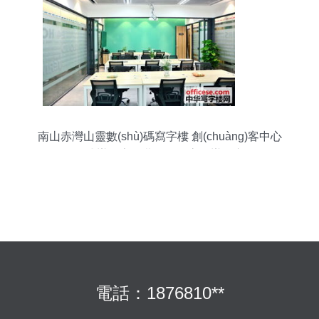
南山赤灣山靈數(shù)碼寫字樓 創(chuàng)客中心
服務式辦公室，費用全包高效辦公之選
電話：1876810**