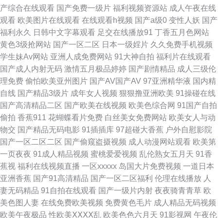
人人爱 东京色视频 国产探花91 久久青青草视频 青草操中文字幕 色五月超碰
产综合在线观看
国产免费一级片
福利视频资源站
成人午夜在线
观看
欧美图片在线观看
在线观看h视频
国产a级0
变性人妖
国产
五月丁香网站导航 91成人电影院 91内射白虎白丝 AV新入口 国产丝袜另类
福利永久
日韩中文字幕观看
足交在线播放91
丁香五月色网站
黄色3级抢网站
国产一区二区
日本一级婬片
久久免费手机视频
黄色福利社 欧美成人免费 日本不卡1234 午夜av无码 亚洲天堂狼人 影音先
学生妹Av网站
亚洲人成免费网站
91大神自拍
福利片在线观看
国产成人内射无码
激情五月极品婷婷
国产剧情精品
成人三级伦
锋三级理论 91华人精品在线 91颜色的官网 97色97干 超碰在线37 豆花影院
理免费
偷怕欧美亚州图片
国产AV国产AV
97亚洲精华液
国内精
自线
国产精品3级片
成年女人视频
狠狠撸亚洲欧美
91操碰在线
色 海角国产一级视频 黄网站大全 另类女同欧美 欧美抖阴 人人摸人人摸 日本
国产高清精品二区
国产欧美在线视频
欧美色综合网
91国产自拍
偷拍
香蕉911
花蝴蝶看片免费
白丝美女免费网站
欧美女人与动
色色 日韩无码专区 听听深爱激情网 亚洲人成人网站在 91黑丝美女 超碰操逼
物交
国产精品无码电影
91插插库
97超碰大香蕉
户外自慰影院
国产一区二区二区
国产偷窥盗摄视频
成人动漫网站观看
欧美第
逼网 东京热黑丝 国产传媒专区 黄色入口免费 久久色网 老司机草草网 蜜桃
一页夜夜
91成人精品视频
蜜桃爱爱视频
乱伦熟女五月天
91香
蕉视
福利在线视频直播
一区xxxxx
岛国大片免费视频
一道日本
91逼视频 欧美老妇 日韩wwww 色悠悠香蕉 亚洲特黄 午夜天堂影院 91黄色
亚洲香蕉
国产91高清精品
国产一区二区福利
伦理在线播放
人
妻无码精品
91自拍在线观看
国产一级片内射
夜夜骑青青草
欧
大片 91视频国产网址 成人浮力影院 国产后入自慰大片 国产交配日韩 91洮色
美色图人妻
在线免费欧美视频
免费黄色毛片
成人精品无码视频
欧美午夜极品
性欧美ⅩⅩⅩⅩ乱
欧美色色六月天
91影视网
午夜伦