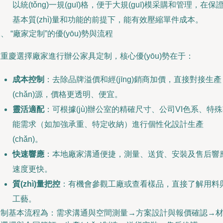
以統(tǒng)一規(guī)格，便于大規(guī)模采購和管理，在保
基本質(zhì)量和功能的前提下，能有效壓縮單件成本。
、 “廠家定制”的優(yōu)勢與流程
重慶選擇廠家進行辦公家具定制，核心優(yōu)勢在于：
成本控制
：去除品牌溢價和經(jīng)銷商加價，直接對接生產
(chǎn)源，價格更透明、便宜。
靈活適配
：可根據(jù)辦公室的精確尺寸、公司VI色系、特
能需求（如加強承重、特定收納）進行個性化設計生產
(chǎn)。
快速響應
：本地廠家溝通便捷，測量、送貨、安裝及售后響
速度更快。
質(zhì)量把控
：有機會參觀工廠或查看樣品，直接了解用料
工藝。
定制基本流程為：需求溝通與空間測量→方案設計與報價確認→