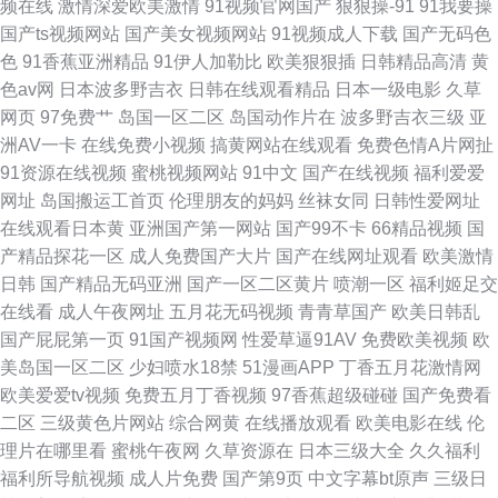
频在线
激情深爱欧美激情
91视频官网国产
狠狠操-91
91我要操
国产ts视频网站
国产美女视频网站
91视频成人下载
国产无码色
色
91香蕉亚洲精品
91伊人加勒比
欧美狠狠插
日韩精品高清
黄
色av网
日本波多野吉衣
日韩在线观看精品
日本一级电影
久草
网页
97免费艹
岛国一区二区
岛国动作片在
波多野吉衣三级
亚
洲AV一卡
在线免费小视频
搞黄网站在线观看
免费色情A片网扯
91资源在线视频
蜜桃视频网站
91中文
国产在线视频
福利爱爱
网址
岛国搬运工首页
伦理朋友的妈妈
丝袜女同
日韩性爱网址
在线观看日本黄
亚洲国产第一网站
国产99不卡
66精品视频
国
产精品探花一区
成人免费国产大片
国产在线网址观看
欧美激情
日韩
国产精品无码亚洲
国产一区二区黄片
喷潮一区
福利姬足交
在线看
成人午夜网址
五月花无码视频
青青草国产
欧美日韩乱
国产屁屁第一页
91国产视频网
性爱草逼91AV
免费欧美视频
欧
美岛国一区二区
少妇喷水18禁
51漫画APP
丁香五月花激情网
欧美爱爱tv视频
免费五月丁香视频
97香蕉超级碰碰
国产免费看
二区
三级黄色片网站
综合网黄
在线播放观看
欧美电影在线
伦
理片在哪里看
蜜桃午夜网
久草资源在
日本三级大全
久久福利
福利所导航视频
成人片免费
国产第9页
中文字幕bt原声
三级日