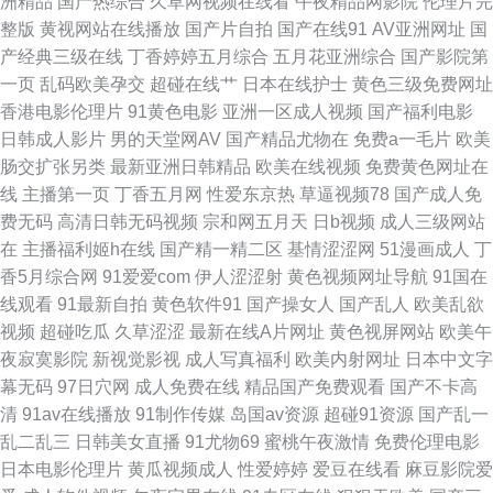
洲精品
国产热综合
久草网视频在线看
午夜精品网影院
伦理片完
业 俺去也综合色图 国产一二三 日韩人成精品 豆花在线免费 久久精品免费领
整版
黄视网站在线播放
国产片自拍
国产在线91
AV亚洲网址
国
产经典三级在线
丁香婷婷五月综合
五月花亚洲综合
国产影院第
取 超碰香蕉福利 91传媒免费网站 久久精品国产男包 久草视频国产精品 午夜
一页
乱码欧美孕交
超碰在线艹
日本在线护士
黄色三级免费网址
香港电影伦理片
91黄色电影
亚洲一区成人视频
国产福利电影
av电影 豆花日韩成人社区 欧美人妻导航 亚洲拍拍 超碰碰激情 精品挑选伊人
日韩成人影片
男的天堂网AV
国产精品尤物在
免费a一毛片
欧美
肠交扩张另类
最新亚洲日韩精品
欧美在线视频
免费黄色网址在
国产 香蕉肏屄网 超碰在线激情影音 欧美喉奥在线 亚洲影院午夜AV av永久在
线
主播第一页
丁香五月网
性爱东京热
草逼视频78
国产成人免
费无码
高清日韩无码视频
宗和网五月天
日b视频
成人三级网站
线免费 韩国av永久无码 欧美老女人性交 婷婷五月肏屄电影 超碰操逼逼网 久
在
主播福利姬h在线
国产精一精二区
基情涩涩网
51漫画成人
丁
香5月综合网
91爱爱com
伊人涩涩射
黄色视频网址导航
91国在
草二飞 日韩三级啪啪 91成人电影院 超碰老司机 精品视频99 日韩中文在线一
线观看
91最新自拍
黄色软件91
国产操女人
国产乱人
欧美乱欲
视频
超碰吃瓜
久草涩涩
最新在线A片网址
黄色视屏网站
欧美午
区 成人网天堂网 午夜黄色三级 大香蕉97 男人天堂社区 伊人狠狠干 豆花看
夜寂寞影院
新视觉影视
成人写真福利
欧美内射网址
日本中文字
幕无码
97日穴网
成人免费在线
精品国产免费观看
国产不卡高
片 免费的黄色网址 午夜少妇影院 av男人天堂手机 国厂自拍 欧美性爱第三页
清
91av在线播放
91制作传媒
岛国av资源
超碰91资源
国产乱一
乱二乱三
日韩美女直播
91尤物69
蜜桃午夜激情
免费伦理电影
亚洲另类调教 成人在线观看影院 男人天堂TV 午夜黄色网 91站色 极品福利
日本电影伦理片
黄瓜视频成人
性爱婷婷
爱豆在线看
麻豆影院爱