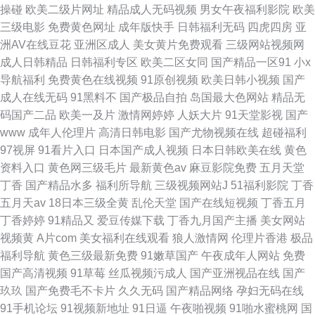
操碰
欧美二级片网址
精品成人无码视频
男女午夜福利影院
欧美
三级电影
免费黄色网址
成年版快手
日韩福利无码
四虎四房
亚
洲AV在线豆花
亚洲区成人
美女黄片免费观看
三级网站视频网
成人日韩精品
日韩福利专区
欧美二区女同
国产精品一区91
小x
导航福利
免费黄色在线视频
91原创视频
欧美日韩小视频
国产
成人在线无码
91黑料不
国产极品自拍
岛国最大色网站
精品无
码国产二品
欧美一及片
激情网婷婷
人妖大片
91天堂影视
国产
www
成年人伦理片
高清日韩电影
国产尤物视频在线
超碰福利
97视屏
91看片入口
日本国产成人视频
日本日韩欧美在线
黄色
资料入口
黄色网三级毛片
最新黄色av
麻豆影院免费
五月天堂
丁香
国产精品水多
福利所导航
三级视频网站J
51福利影院
丁香
五月天av
18日本三级全黄
乱伦天堂
国产在线短视频
丁香五月
丁香婷婷
91精品又
爱豆传媒下载
丁香九月国产主播
美女网站
视频黄
A片com
美女福利在线观看
狼人激情网
伦理片香港
极品
福利导航
黄色三级最新免费
91嫩草国产
午夜成年人网站
免费
国产高清视频
91草莓
丝瓜视频污成人
国产亚洲视品在线
国产
玖玖
国产免费毛不卡片
久久无码
国产精品网络
孕妇无码在线
91手机论坛
91视频新地址
91日逼
午夜啪视频
91啪水蜜桃网
国