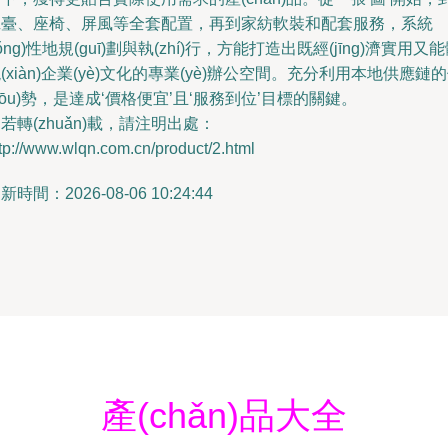
班臺、座椅、屏風等全套配置，再到家紡軟裝和配套服務，系統
tǒng)性地規(guī)劃與執(zhí)行，方能打造出既經(jīng)濟實用又
(xiàn)企業(yè)文化的專業(yè)辦公空間。充分利用本地供應鏈
yōu)勢，是達成‘價格便宜’且‘服務到位’目標的關鍵。
若轉(zhuǎn)載，請注明出處：
tp://www.wlqn.com.cn/product/2.html
新時間：2026-08-06 10:24:44
產(chǎn)品大全