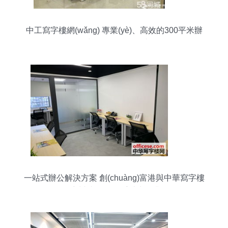
中工寫字樓網(wǎng) 專業(yè)、高效的300平米辦
公空間租賃服務平臺
一站式辦公解決方案 創(chuàng)富港與中華寫字樓
網(wǎng)廣州站聯(lián)手助力企業(yè)騰飛