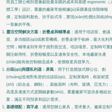
而員工辦公椅則需兼顧批量采購的成本與基礎 ergonomic（
體工學）設計。重慶的廠家常能根據(jù)采購量提供階梯報
價，定制面料顏色、扶手款式等，實現(xiàn)性價比與統(tǒng
一形象的平衡。
靈活空間解決方案：折疊桌與輔導桌
：適用于培訓室、會議
室、多功能區(qū)或教育機構。折疊桌便于收納，最大化利
空間；輔導桌則常用于面對面交流、培訓場景。定制時可重
關注耐用性、折疊順暢度以及邊角安全性。本地廠家生產
(chǎn)能有效控制物流成本，使價格更具競爭力。
分區(qū)與隱私利器：屏風
：用于打造開放式辦公位、創
(chuàng)造相對私密的洽談區(qū)。定制屏風時，框架材質
(zhì)（鋁合金、鋼制）、面板面料（布料、玻璃、亞克力）
高度及連接方式是關鍵參數(shù)。重慶廠家可提供多種組合
案，滿足不同預算和設計需求。
基礎標配：寫字桌
：通用型辦公家具，需求量大。廠家定制