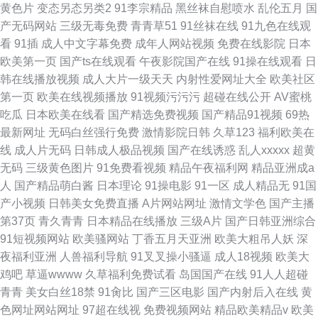
黄色片
变态另态另类2
91李宗精品
黑丝袜自慰喷水
乱伦五月
国
产无码网站
三级无毒免费
青青草51
91丝袜在线
91九色在线观
看
91插
成人中文字幕免费
成年人网站视频
免费在线影院
日本
欧美第一页
国产ts在线观看
午夜影院国产在线
91操在线观看
日
韩在线播放视频
成人大片一级天天
内射性爱网址大全
欧美社区
第一页
欧美在线视频播放
91视频污污污
超碰在线公开
AV蜜桃
吃瓜
日本欧美在线看
国产精选免费视频
国产精品91视频
69热
最新网址
无码白丝强行免费
激情影院日韩
久草123
福利欧美在
线
成人片无码
日韩成人极品视频
国产在线诱惑
乱人xxxxx
超黄
无码
三级黄色图片
91免费看视频
精品午夜福利网
精品亚洲成a
人
国产精品萌白酱
日本理论
91操电影
91一区
成人精品无
91国
产小视频
日韩美女免费直播
A片网站网址
激情文学色
国产主播
第37页
青久青青
日本精品在线播放
三级A片
国产日韩亚洲综合
91短视频网站
欧美骚网站
丁香五月天亚洲
欧美大粗吊人妖
深
夜福利亚洲
人兽福利导航
91叉叉操小骚逼
成人18视频
欧美大
鸡吧
草逼wwww
久草福利免费试看
岛国国产在线
91人人超碰
青青
美女白丝18禁
91肏比
国产三区电影
国产内射后入在线
黄
色网址网站网址
97超在线视
免费视频网站
精品欧美精品v
欧美