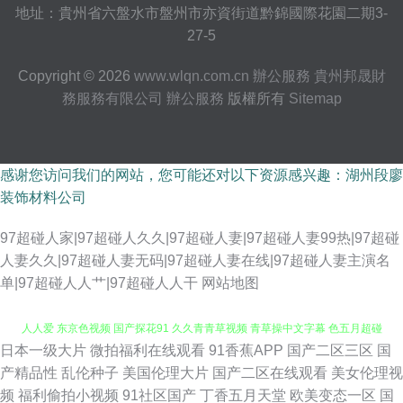
地址：貴州省六盤水市盤州市亦資街道黔錦國際花園二期3-
27-5
Copyright © 2026
www.wlqn.com.cn
辦公服務
貴州邦晟財
務服務有限公司
辦公服務
版權所有
Sitemap
感谢您访问我们的网站，您可能还对以下资源感兴趣：湖州段廖
装饰材料公司
97超碰人家|97超碰人久久|97超碰人妻|97超碰人妻99热|97超碰
人妻久久|97超碰人妻无码|97超碰人妻在线|97超碰人妻主演名
单|97超碰人人艹|97超碰人人干
网站地图
日本一级大片
微拍福利在线观看
91香蕉APP
国产二区三区
国
91老司机色色 老司机av影视 91福利在线观看 97乱伦 白丝少妇 超碰人人摸
产精品性
乱伦种子
美国伦理大片
国产二区在线观看
美女伦理视
频
福利偷拍小视频
91社区国产
丁香五月天堂
欧美变态一区
国