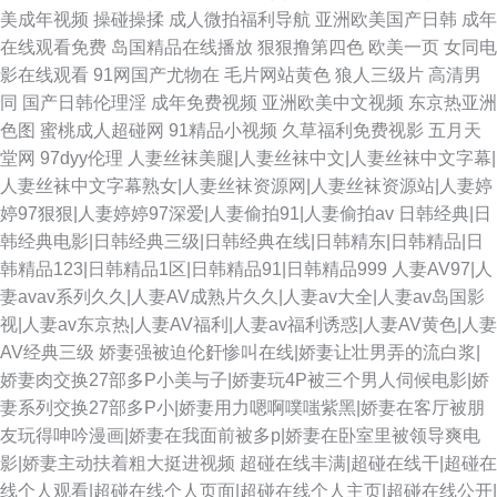
美成年视频
操碰操揉
成人微拍福利导航
亚洲欧美国产日韩
成年
在线观看免费
岛国精品在线播放
狠狠撸第四色
欧美一页
女同电
影在线观看
91网国产尤物在
毛片网站黄色
狼人三级片
高清男
同
国产日韩伦理淫
成年免费视频
亚洲欧美中文视频
东京热亚洲
色图
蜜桃成人超碰网
91精品小视频
久草福利免费视影
五月天
堂网
97dyy伦理
人妻丝袜美腿|人妻丝袜中文|人妻丝袜中文字幕|
人妻丝袜中文字幕熟女|人妻丝袜资源网|人妻丝袜资源站|人妻婷
婷97狠狠|人妻婷婷97深爱|人妻偷拍91|人妻偷拍av
日韩经典|日
韩经典电影|日韩经典三级|日韩经典在线|日韩精东|日韩精品|日
韩精品123|日韩精品1区|日韩精品91|日韩精品999
人妻AV97|人
妻avav系列久久|人妻AV成熟片久久|人妻av大全|人妻av岛国影
视|人妻av东京热|人妻AV福利|人妻av福利诱惑|人妻AV黄色|人妻
AV经典三级
娇妻强被迫伦姧惨叫在线|娇妻让壮男弄的流白浆|
娇妻肉交换27部多P小美与子|娇妻玩4P被三个男人伺候电影|娇
妻系列交换27部多P小|娇妻用力嗯啊噗嗤紫黑|娇妻在客厅被朋
友玩得呻吟漫画|娇妻在我面前被多p|娇妻在卧室里被领导爽电
影|娇妻主动扶着粗大挺进视频
超碰在线丰满|超碰在线干|超碰在
线个人观看|超碰在线个人页面|超碰在线个人主页|超碰在线公开|