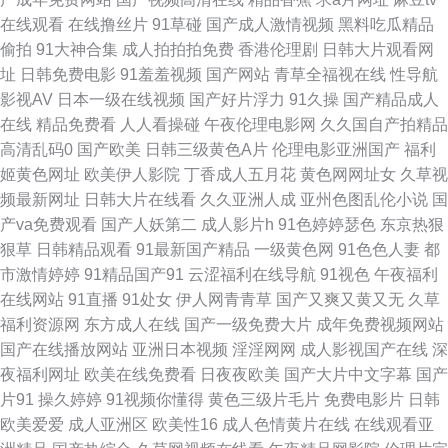
产男包 日本日屄 亚州综合15P 91影视网卡颜 成人A片网站 黄色一片ww 女
在线观看
在线撸丝片
91草碰
国产成人激情视频
黑料吃瓜精品
偷拍
91大神合集
成人拍拍拍免费
香港伦理剧
日韩大片观看网
同肛交动漫 深夜诱惑av 中文字幕αV 大香蕉精品A片 久久依人精品综合 日韩
址
日韩免费电影
91羞羞视频
国产网站
青草全福视在线
性导航
影视AV
日本一级在线视频
国产好片浮力
91久操
国产精品成人
三级片AV 做爱91视频 第一福利视频导航 国产一二三 1024微拍 肏屄视频网
在线
精品免费看
人人看操碰
午夜伦理电影网
久久国自产拍精品
高清乱码0
国产欧美
日韩三级黄色A片
伦理电影亚洲国产
福利
址 国产精品久久AV 欧美伊人大香蕉 午夜肏屄视频 91探花网址在线 成人视
姬黄色网址
欧美伊人影院
丁香成人五月花
黄色网网址女
久草视
频最新网址
日韩大片在线看
久久亚洲人成
亚州色图乱伦小说
国
频最新官网 黄色视频免费链接 欧洲亚洲日本 污版视频 69人人 www狠狠撸
产va免费观看
国产人妖第二
成人影片h
91色婷婷瑟色
东京热狠
狠草
日韩精品观看
91最新国产精品
一级黄色网
91色色人妻
都
黄色性交网 日韩成人在线网站 尤物肏屄com 大香蕉网伊人 欧美性爱天天 亚
市激情婷婷
91精品国产91
云涩福利在线导航
91视色
午夜福利
在线网站
91直播
91处女
伊人网青青草
国产又爽又黄又无
久草
洲区限制级51 91在线欧 国产中字三区四区 人人肏人人 91精品熟妇视频 国
福利资源网
东方成人在线
国产一级免费大片
成年免费视频网站
国产在线播放网站
亚洲日本视频
淫淫网网
成人影视国产在线
深
产黄色网 欧美性爱去干网 蜜桃成人AV 国产精品打炮自拍 深夜av软件快播
夜福利网址
欧美在线免费看
日夜夜欧美
国产大片中文字幕
国产
片91
操久婷婷
91视频你懂得
黄色三级片毛片
免费电影片
日韩
91露脸熟女视频 欧美中出 韩国操逼网 91夫妻电影 美日青青肏 午夜福利院产
欧美爱爱
成人亚洲区
欧美性16
成人色情黄片在线
在线观看亚