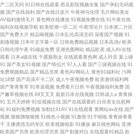
产二区无码
91日韩在线观看
西瓜影院视频全集
国产孕妇无码视
频
国产在线福利
国产在线日皮片
午夜神马伦理
毛片网站美女
AV福利激情毛片
黄色网在线播放
91视频免费在线
91午夜在线
福利在线视频导航
欧美喷潮一区二区
午夜理论片
日本第二片区
国产免费大片
精品呦视频
日本乱伦高清无码
深夜国产视频
91
刺激视频
日本中文字幕一区
日韩免费精品视频
日本高清v
欧美
日韩伦理午夜
91碰超免费
亚洲色图网站
精品欧美
成人AV在线
观看
日本a级在线
干露脸熟女
在线观看黄色网
成人抖音
爰上碰
91
国产美女91视频
国产情侣片
97人人看
国产三级视频在线
91
免费视频精品
国产精品另类
黄色AV网站人
黄色91福利社
污网
址18禁
国产高清不卡二区
成人午夜视频免费
欧美激情福利网
国产青青青草
91草逼视频
免费看片日韩
午夜视频福利免费
国
产嫩草视频在线
69叉叉叉
最新日本在线视频
日韩成人a
青青操
91
五月天婷婷
91短视频在线
国产在线观看的
白丝美女自慰网
站
91福利免费视频
加勒比91AV
91在线观看
黄网站av在线
国产
视频
狠狠擼狠狠擼
91桃色小视频
91激情
91干啪啪
青青操青青
干
主播诱惑无码专区
欧美视频电影
91播放
麻豆桃色网站
亚洲
欧美国产另类
欧美伦理另类
国产刺激对白
在线观看91精品
欧