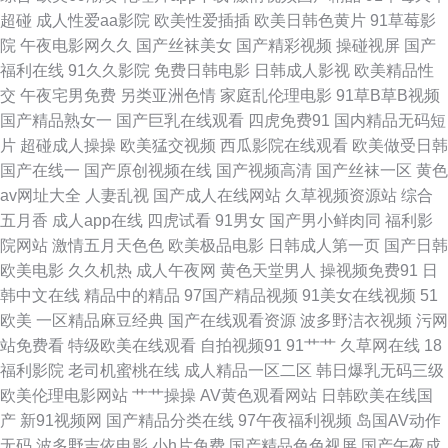
一页 老司机福利亚洲 人人操插 老师机性爱视频 日本人妖毛片 五月花丁香网
超碰
成人性爱aa影院
欧美性爱插插
欧美日韩色黄片
91草莓影
院
午夜电影网久久
国产丝袜美女
国产精彩视频
操碰视屏
国产
91n91c 97国产 俺去啦综合网址 成人电影黄色亚洲 国产福利第一页 麻豆久
福利在线
91久久影院
免费日韩电影
日韩成人影视
欧美精品性
交
午夜宅男免费
另类亚洲色情
家庭乱伦理电影
91草B草B视频
久 日本加勒比av 成人A大片 91超碰社区 a级日韩色电影 国产人妖网站 久久
国产精品熟女一
国产巨乳在线观看
四虎免费91
国内精品无码短
片
超碰成人操操
欧美猛交视频
西瓜影院在线观看
欧美做受日韩
视5 日本久久午夜 午夜福利图片 2026肏逼网 草逼免费视频 日韩精品视频 亚
国产在线一
国产原创视频在线
国产视频高清
国产丝袜一区
黄色
av网址大全
人妻乱视
国产成人在线网站
久草视频资源站
综合
洲国产天堂 91免费蜜桃 99热最新网址 豆花官网入口 含羞草婷婷 另类网站
五月香
成人app在线
四虎试看
91男女
国产男小鲜肉同
福利影
院网站
激情五月天色色
欧美极品电影
日韩成人第一页
国产日韩
日韩123AV 五月天性爱网站 91精品6 超碰97资源共享 国产全部视频91 激情
欧美电影
久久机热
成人午夜网
黄色天堂男人
操视频免费91
日
韩中文在线
精品中的精品
97国产精品视频
91美女在线视频
51
网页 狼友在线免费 人妖射精视频 国产不卡无马 九一亚瑟视频 欧美视屏
欧美
一区精品麻豆经典
国产在线观看资源
波多野洁衣视频
污网
站免费看
特级欧美在线观看
自拍视频91
91艹艹
久草网在线
18
www韩日三级 免费成人毛片 日韩传媒性爱 先锋色资源 91黑丝美女自慰 TS
福利影院
老司机蜜桃在线
成人精品一区二区
韩日爆乳无码三级
欧美伦理电影网站
艹艹操操
AV黄色观看网站
日韩欧美在线国
人妖专区 国产喷水在线观看 老司机综合在线 欧洲激情综合 色色五月天婷婷
产
新91视频网
国产精品分类在线
97午夜福利视频
岛国AV动作
无码
波多野吉依电影
小h片免费
国产精品色色视屏
国产午夜成