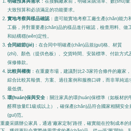
明確預算與需求
：在接觸廠家前，明確采購清單、數(shù)量
大致預算和必須滿足的功能要求。
實地考察與樣品確認
：盡可能實地考察工廠生產(chǎn)能力
工藝，并對重要產(chǎn)品的樣品進行確認，檢查用料、做
和結構穩(wěn)定性。
合同細節(jié)
：在合同中明確產(chǎn)品規(guī)格、材質
(zhì)、顏色（提供色板）、交貨時間、安裝標準、付款方式
保修條款。
比較與權衡
：在重慶市場，建議對比2-3家符合條件的廠家，
綜合比較其報價、方案、過往案例和服務口碑，而非單純追
最低價。
環(huán)保與安全
：關注家具的環(huán)保標準（如板材的
醛釋放量E1級或以上），確保產(chǎn)品符合國家相關安全
(guī)范。
在重慶采購辦公家具，通過‘廠家定制’路徑，確實能在控制成本的
下，獲得更貼合實際使用需求的產(chǎn)品。從一張‘圖’開始，