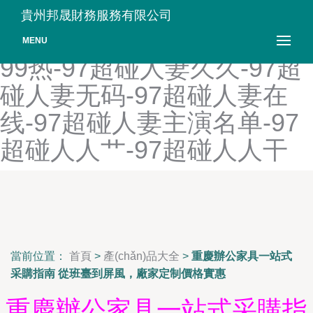
97超碰人家-97超碰人久
貴州邦晟財務服務有限公司
久-97超碰人妻-97超碰人妻
MENU
99热-97超碰人妻久久-97超
碰人妻无码-97超碰人妻在
线-97超碰人妻主演名单-97
超碰人人艹-97超碰人人干
當前位置：
首頁
>
產(chǎn)品大全
>
重慶辦公家具一站式
采購指南 從班臺到屏風，廠家定制價格實惠
重慶辦公家具一站式采購指