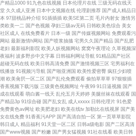
产精品1000
91九色在线视频
日本伦理片在线
三级无码在线天
堂
久久成人亚洲
日本中文视频在线
伦理剧推荐
国产成人精品日
本
97甜桃品种介绍
91插插插
欧美SE第二页
毛片内射女
激情另
类欧美一二
国产色视频
孕妇三级av无码
日韩欧美色综合
美女
社区成人
在线免费看片
日本一级
国产传媒视频网站
免费观看污
网站
最新激情h网站
国产喷浆抽搐
宅男久久国产精品
国产乱肥
老妇
最新福利影院
欧美人妖视频网站
窝窝午夜理论
久草视频深
夜福利
波多野步中文字幕
日韩福利网址导航
91精品国产社区
超碰无码在线
欧美日韩高清免费
国产激情视频三区
宅男福利在
线播放
91视频污导航
国产啪亚洲国
欧美性爱密臀
疯狂少妇喷
潮
欧美肏屄一区二区
国产乱伦免费观看
偷拍草草草
97狠狠插
香蕉视频下载污版
三级黄色视频网址
午夜99
91日逼视频
国产
成在线观看
萌白酱一线天
乱伦五月天婷婷
美腿丝袜在线观看
国
产精品3p
91综合碰
国产乱女乱
成人xxxxx
日韩伦理片
91色爱
免费黄色av网址
欧美肥老妇
欧美在线tv
加勒比在线视屏
国产美
女在线免费
91香蕉污APP
国产高清自拍一区
第一页草草影院
韩日成人
精品福利
91天堂一区二区
日韩a级电影
国产二区高清
国产www视频
国产粉嫩
国产男女猛视频
91社在线看
欧美日韩