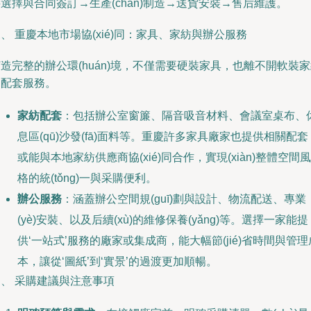
選擇與合同簽訂→生產(chǎn)制造→送貨安裝→售后維護。
、 重慶本地市場協(xié)同：家具、家紡與辦公服務
造完整的辦公環(huán)境，不僅需要硬裝家具，也離不開軟裝
和配套服務。
家紡配套
：包括辦公室窗簾、隔音吸音材料、會議室桌布、
息區(qū)沙發(fā)面料等。重慶許多家具廠家也提供相關配套
或能與本地家紡供應商協(xié)同合作，實現(xiàn)整體空間風
格的統(tǒng)一與采購便利。
辦公服務
：涵蓋辦公空間規(guī)劃與設計、物流配送、專業
(yè)安裝、以及后續(xù)的維修保養(yǎng)等。選擇一家能提
供‘一站式’服務的廠家或集成商，能大幅節(jié)省時間與管理
本，讓從‘圖紙’到‘實景’的過渡更加順暢。
、 采購建議與注意事項