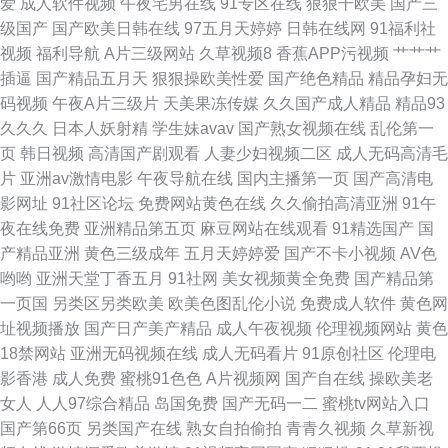
爱
成人软件视频
午夜宅男在线
91专区在线
狠狠干欧美
国产三
导航 日韩穴穴色 91免费热播视频 岛国AV导航 欧美A∨在线观看 伊人网成人
级国产
国产欧美日韩在线
97五月天婷婷
日韩在线网
91福利社
视频
福利导航
A片三级网站
久草视频8
香蕉APP污视频
艹艹艹
久草电影在线 天堂网AV手机版
插逼
国产精品五月天
狠狠操欧美性爱
国产绝色精品
精品孕妇无
码视频
午夜A片三级片
天美果冻传媒
久久国产成人精品
精品93
久久久
日本人妖射精
学生妹avav
国产熟女视频在线
乱伦第一
页
韩日视频
高清国产剧观看
人妻少妇视频二区
成人无码高清毛
片
亚洲av激情电影
午夜导航在线
国内主播第一页
国产高清电
影网址
91社区论坛
免费网站黄色在线
久久偷拍高清亚洲
91午
夜在线免费
亚洲精品第五页
麻豆网站在线观看
91精选国产
国
产精品亚洲
黄色三级成年
五月天婷婷爱
国产不卡小视频
AV色
哟哟
亚洲天堂丁香五月
91社网
美女视频黄全免费
国产精品第
一页国
另类区另类欧美
欧美色图乱伦小说
免费成人软件
黄色网
址视频播放
国产日产美产精品
成人午夜视频
伦理视频网站
黄色
18禁网站
亚洲无码视频在线
成人无码看片
91原创社区
伦理电
影香港
成人免费
蜜桃91色色
A片视频网
国产自在线
操欧美老
女人
人人97综合精品
岛国免费
国产无码一二
蜜桃tv网站入口
国产第66页
另类国产在线
熟女自拍偷拍
青青久视频
久草新视