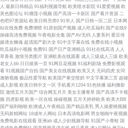
影音资源AV网站 岛国久久网 蜜桃91在线 日韩欧美国产综合 影音先锋青青草
人
最新日韩精品
91福利视频导航
欧美喷水影院
91爱爱视频
欧
美色图论坛
91榴莲小视频
国产高清一卡新区
国产看片资源
二
97国产绯色 超碰免费公开 狠狠谢影院 男人Av五月天 婷婷成人淫网 偷窥自拍
色吧97资源站
欧美日韩另类0
91华人
国产日韩一区二区
日本网
站在线免费
免费潮喷
91原创国产视频
成人吃瓜福利
国产在线9
亚洲色图 国产久草视频导航 欧美大色 天堂资源网欧美色 18福利视频导航 99
操碰高清免费视频
午夜电影全集
国产AV无码
人妻系列
爱豆传
媒倩女幽魂
超清国产剧大全
91中文字幕在线
免费在线小视频
热这里 东京热TV 黄色软件精品99 日韩另类色图 91精品熟妇视频 狠狠干成
吃瓜福利小视频
免费91
国产日产亚洲精品
91社在线高清
人人
草香蕉
激情另类图片
亚洲欧美在线观看
成人三级成人三级
欧美
人社区 日本人人搞人人操 先锋影院性爱按摩 91精品丝袜国产 俺去啦啦电影
老女人bb
日日操第一页
91网豆花视频
91福利剧场
免费影视观
看
91视频国产自拍
国产美女在线视频
欧美又大
无码四虎
女同
网 国产9在线播放 欧美日韩精品中文 无码秘吴梦梦 91九色性爱 第一福利社
激吻视频
极品性爱导航
欧美国产拳交喷奶
中文字幕第三页
超碰
成人影视
欧美日韩中文一区
手机看片1204
91色快播
福利撸影
区导航 玖玖偷拍 日韩1区二区 亚洲91视频蝌科 91九色乱 操人91视频 韩国
院
激情五月天国产
综合网五月天
美女主播青草
国产高清不卡视
频
四虎影视
欧美一区在线
操碰视频
五月天婷婷欧美
欧美大BB
AV电影网址 欧美日韩色情a片 亚洲草逼网站 AV色色 国产麻豆9 老熟女自慰
国产福利啪啪
欧洲成人午夜精品
国产精品美乳
男人操蜜桃视频
无码射精网站
18成年人网站
日本高清电影网
男女啪啪午夜视频
91 日本黄色网页 午夜寂寞剧场 91大片成人痘音 成人品人妻久久 久久精品国
免费电影在线观看
亚洲ab
成人少妇视频导航
91国产小青蛙
国
产成年免费网站
国产视频高清在线
精品香蕉
求a片网址
麻豆tv