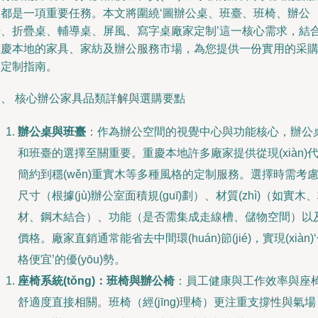
務都是一項重要任務。本文將圍繞‘圖辦公桌、班臺、班椅、辦公
椅、折疊桌、輔導桌、屏風、寫字桌廠家定制’這一核心需求，結
重慶本地的家具、家紡及辦公服務市場，為您提供一份實用的采
與定制指南。
一、 核心辦公家具品類詳解與選購要點
辦公桌與班臺
：作為辦公空間的視覺中心與功能核心，辦公
和班臺的選擇至關重要。重慶本地許多廠家提供從現(xiàn)
簡約到穩(wěn)重實木等多種風格的定制服務。選擇時需考
尺寸（根據(jù)辦公室面積規(guī)劃）、材質(zhì)（如實木
材、鋼木結合）、功能（是否需集成走線槽、儲物空間）以
價格。廠家直銷通常能省去中間環(huán)節(jié)，實現(xiàn)
格便宜’的優(yōu)勢。
座椅系統(tǒng)：班椅與辦公椅
：員工健康與工作效率與座
舒適度直接相關。班椅（經(jīng)理椅）更注重支撐性與氣場